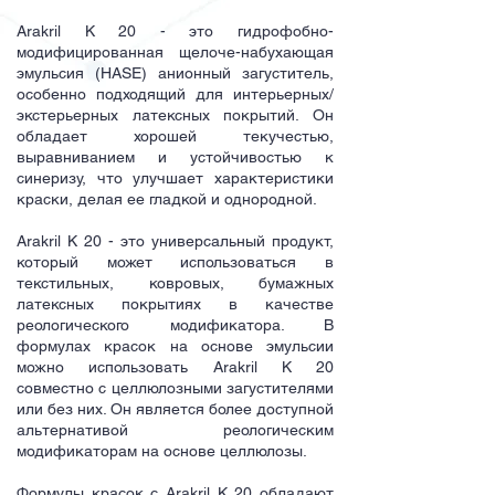
Arakril K 20 - это гидрофобно-
модифицированная щелоче-набухающая
эмульсия (HASE) анионный загуститель,
особенно подходящий для интерьерных/
экстерьерных латексных покрытий. Он
обладает хорошей текучестью,
выравниванием и устойчивостью к
синеризу, что улучшает характеристики
краски, делая ее гладкой и однородной.
Arakril K 20 - это универсальный продукт,
который может использоваться в
текстильных, ковровых, бумажных
латексных покрытиях в качестве
реологического модификатора. В
формулах красок на основе эмульсии
можно использовать Arakril K 20
совместно с целлюлозными загустителями
или без них. Он является более доступной
альтернативой реологическим
модификаторам на основе целлюлозы.
Формулы красок с Arakril K 20 обладают