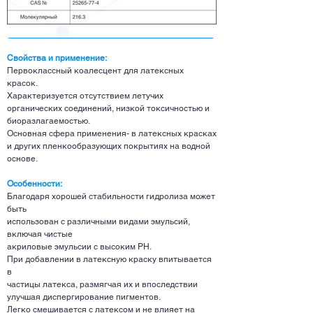
Свойства и применение:
Первоклассный коалесцент для латексных
красок.
Характеризуется отсутствием летучих
органических соединений, низкой токсичностью и
биоразлагаемостью.
Основная сфера применения- в латексных красках
и других пленкообразующих покрытиях на водной
основе.
Особенности:
Благодаря хорошей стабильности гидролиза может
быть
использован с различными видами эмульсий,
включая чистые
акриловые эмульсии с высоким PH.
При добавлении в латексную краску впитывается
в
частицы латекса, размягчая их и впоследствии
улучшая диспергирование пигментов.
Легко смешивается с латексом и не влияет на